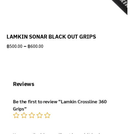
LAMKIN SONAR BLACK OUT GRIPS
Price
–
฿
500.00
฿
600.00
range:
฿500.00
through
฿600.00
Reviews
Be the first to review “Lamkin Crossline 360
Grips”