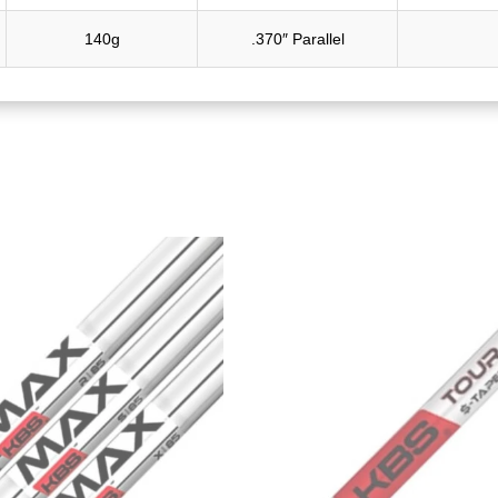
140g
.370″ Parallel