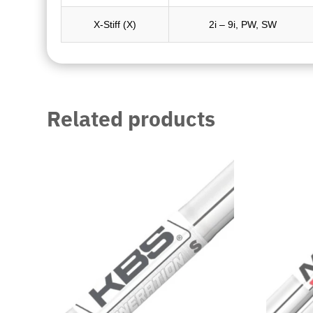
X-Stiff (X)
2i – 9i, PW, SW
Related products