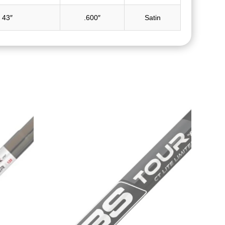
43″
.600″
Satin