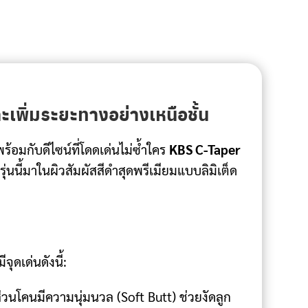
ะเพิ่มระยะทางอย่างเหนือชั้น
ร้อมกับดีไซน์ที่โดดเด่นไม่ซ้ำใคร
KBS C-Taper
่นนี้มาในผิวสัมผัสสีดำสุดพรีเมียมแบบลิมิเต็ด
ดเด่นดังนี้:
นโคนมีความนุ่มนวล (Soft Butt) ช่วยงัดลูก