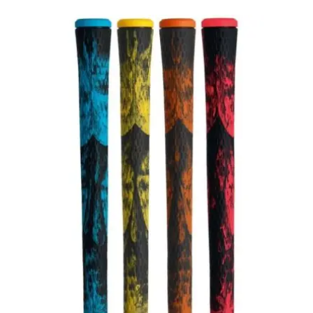
฿200.00
through
฿220.00