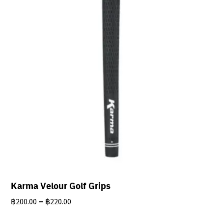
Karma Velour Golf Grips
Price
–
฿
200.00
฿
220.00
range: