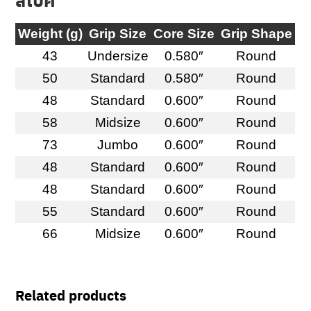
Weight (g)
Grip Size
Core Size
Grip Shape
43
Undersize
0.580″
Round
50
Standard
0.580″
Round
48
Standard
0.600″
Round
58
Midsize
0.600″
Round
73
Jumbo
0.600″
Round
48
Standard
0.600″
Round
48
Standard
0.600″
Round
55
Standard
0.600″
Round
66
Midsize
0.600″
Round
Related products