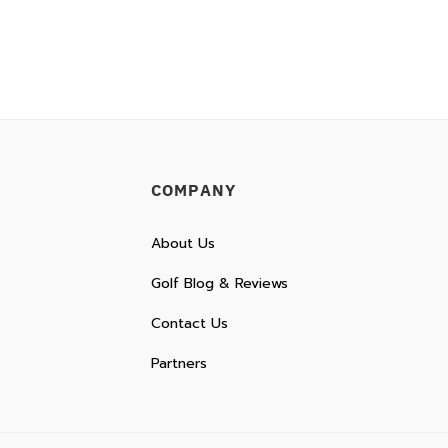
was:
is:
฿8,150.00.
฿5,900.00.
COMPANY
About Us
Golf Blog & Reviews
Contact Us
Partners