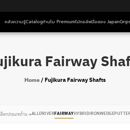
คลังความรู้
Catalog
ก้านโม Premium
ไม้กอล์ฟมือสอง Japan
Grip
ตีกอล์ฟ+ที่พัก
ujikura Fairway Shaf
คลังความรู้
Catalog
/ Fujikura Fairway Shafts
Home
ก้านโม Premium
ไม้กอล์ฟมือสอง Japan
ALL
DRIVER
FAIRWAY
HYBRID
IRON
WEDGE
PUTTE
เลือกประเภทก้าน ➜
Grips