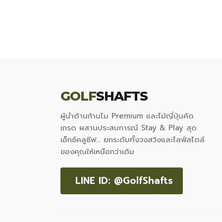
was:
is:
฿8,150.00.
฿5,900.00.
GOLF
SHAFTS
ผู้นำด้านก้านโม Premium และไม้ญี่ปุ่นคัด
เกรด ผสานประสบการณ์ Stay & Play สุด
เอ็กซ์คลูซีฟ... ยกระดับทั้งวงสวิงและไลฟ์สไตล์
ของคุณให้เหนือกว่าเดิม
LINE ID: @GolfShafts