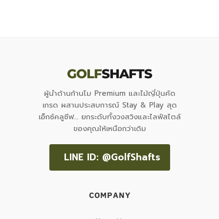
GOLF
SHAFTS
ผู้นำด้านก้านโม Premium และไม้ญี่ปุ่นคัด
เกรด ผสานประสบการณ์ Stay & Play สุด
เอ็กซ์คลูซีฟ... ยกระดับทั้งวงสวิงและไลฟ์สไตล์
ของคุณให้เหนือกว่าเดิม
LINE ID: @GolfShafts
COMPANY