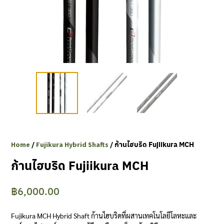
Clubmaking Supplies
/
/ ก้านไฮบริด Fujiikura MCH
Home
Fujikura Hybrid Shafts
ก้านไฮบริด Fujiikura MCH
฿
6,000.00
Fujikura MCH Hybrid Shaft ก้านไฮบริดที่ผสานเทคโนโลยีโลหะและ