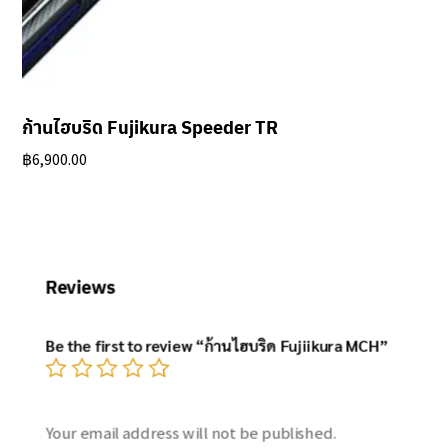
ก้านไฮบริด Fujikura Speeder TR
฿
6,900.00
Reviews
Be the first to review “ก้านไฮบริด Fujiikura MCH”
Your email address will not be published.