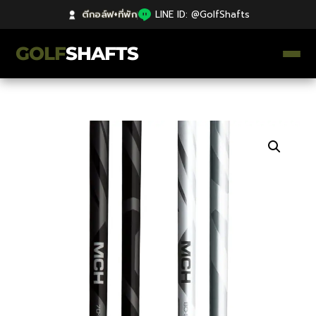
ตีกอล์ฟ+ที่พัก
|
LINE ID: @GolfShafts
GOLF
SHAFTS
ตีกอล์ฟ+ที่พัก
คลังความรู้
Catalog
ก้านโม Premium
ไม้กอล์ฟมือสอง Japan
Grips