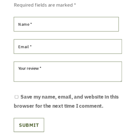
Required fields are marked
*
Save my name, email, and website in this
browser for the next time I comment.
SUBMIT