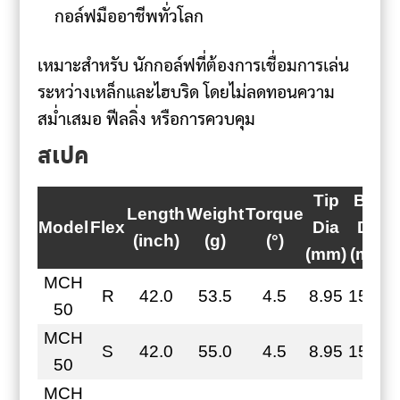
กอล์ฟมืออาชีพทั่วโลก
เหมาะสำหรับ นักกอล์ฟที่ต้องการเชื่อมการเล่น
ระหว่างเหล็กและไฮบริด โดยไม่ลดทอนความ
สม่ำเสมอ ฟีลลิ่ง หรือการควบคุม
สเปค
Tip
Butt
Length
Weight
Torque
Model
Flex
Dia
Dia
(inch)
(g)
(°)
(mm)
(mm)
MCH
R
42.0
53.5
4.5
8.95
15.05
50
MCH
S
42.0
55.0
4.5
8.95
15.10
50
MCH