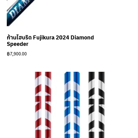
ก้านไฮบริด Fujikura 2024 Diamond
Speeder
฿
7,900.00