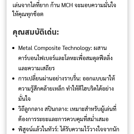
เล่นจากไลที่ยาก ก้าน MCH จะมอบความมั่นใจ
ให้คุณทุกช็อต
คุณสมบัติเด่น:
Metal Composite Technology: ผสาน
คาร์บอนไฟเบอร์และโลหะเพื่อสมดุลฟีลลิ่ง
และความเสถียร
การเปลี่ยนผ่านอย่างราบรื่น: ออกแบบมาให้
ความรู้สึกคล้ายเหล็ก ทำให้ตีไฮบริดได้อย่าง
มั่นใจ
วิถีลูกกลาง สปินกลาง: เหมาะสำหรับผู้เล่นที่
ต้องการระยะและการควบคุมที่สม่ำเสมอ
พิสูจน์แล้วในทัวร์: ได้รับความไว้วางใจจากนัก