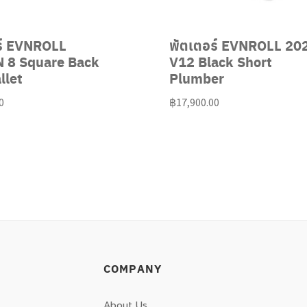
ร์ EVNROLL
พัตเตอร์ EVNROLL 20
 8 Square Back
V12 Black Short
llet
Plumber
0
฿
17,900.00
COMPANY
About Us