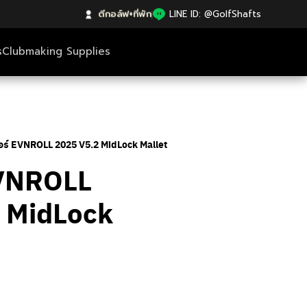
ตีกอล์ฟ+ที่พัก
|
LINE ID: @GolfShafts
s
Clubmaking Supplies
อร์ EVNROLL 2025 V5.2 MidLock Mallet
EVNROLL
 MidLock