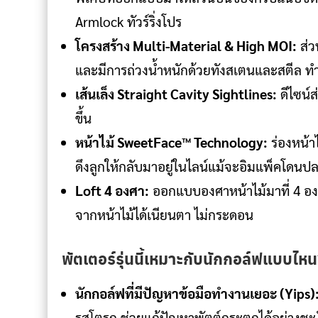
Armlock ทัวร์ริ่งโปร
โครงสร้าง Multi-Material & High MOI:
ส่ว
และมีการถ่วงน้ำหนักด้วยทังสเตนและสตีล ทำให
เส้นเล็ง Straight Cavity Sightlines:
ดีไซน์ส
ขึ้น
หน้าไม้ SweetFace™ Technology:
ร่องหน้า
ดึงลูกให้กลับมาอยู่ในไลน์แม้จะอิมแพ็คโดนป
Loft 4 องศา:
ออกแบบองศาหน้าไม้มาที่ 4 องศ
จากหน้าไม้ได้เนียนตา ไม่กระดอน
พัตเตอร์รุ่นนี้เหมาะกับนักกอล์ฟแบบไห
นักกอล์ฟที่มีปัญหาข้อมือทำงานเยอะ (Yips)
รสโตรก ช่วยแก้ปัญหาพัตต์กระตุกได้อย่างชะ