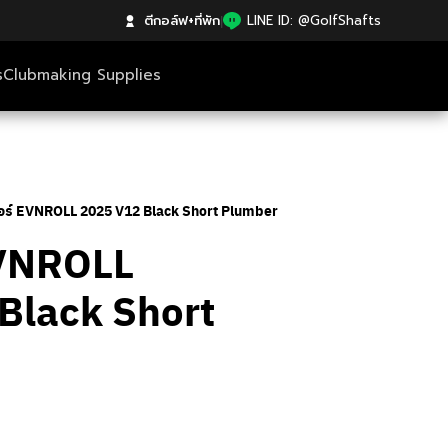
ตีกอล์ฟ+ที่พัก
|
LINE ID: @GolfShafts
s
Clubmaking Supplies
ตอร์ EVNROLL 2025 V12 Black Short Plumber
EVNROLL
Black Short