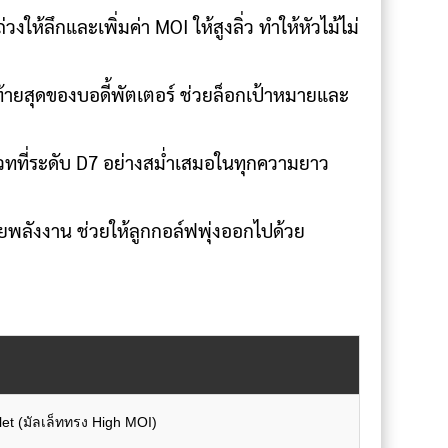
ห้ลึกและเพิ่มค่า MOI ให้สูงลิ่ว ทำให้หัวไม้ไม่
ท้ายสุดของบอดี้พัตเตอร์ ช่วยล็อกเป้าหมายและ
เวทที่ระดับ D7 อย่างสม่ำเสมอในทุกความยาว
ยพลังงาน ช่วยให้ลูกกอล์ฟพุ่งออกไปด้วย
let (มัลเล็ททรง High MOI)