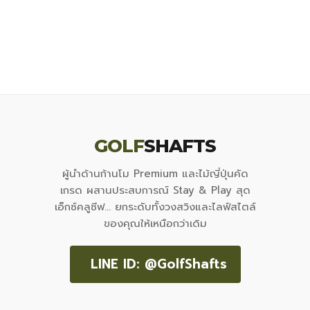
GOLF
SHAFTS
ผู้นำด้านก้านโม Premium และไม้ญี่ปุ่นคัด
เกรด ผสานประสบการณ์ Stay & Play สุด
เอ็กซ์คลูซีฟ... ยกระดับทั้งวงสวิงและไลฟ์สไตล์
ของคุณให้เหนือกว่าเดิม
LINE ID: @GolfShafts