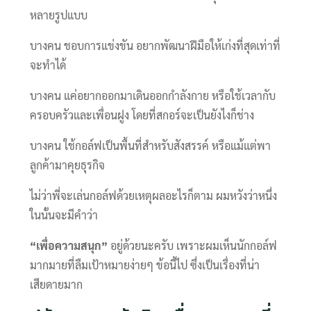
หลายรูปแบบ
บางคน ชอบการแข่งขัน อยากพัฒนาฝีมือให้เก่งที่สุดเท่าที่
จะทำได้
บางคน แค่อยากออกมาเดินออกกำลังกาย หรือใช้เวลากับ
ครอบครัวและเพื่อนฝูง โดยที่สกอร์จะเป็นยังไงก็ช่าง
บางคน ใช้กอล์ฟเป็นพื้นที่สำหรับสังสรรค์ หรือแม้แต่พา
ลูกค้ามาคุยธุรกิจ
ไม่ว่าพี่จะเล่นกอล์ฟด้วยเหตุผลอะไรก็ตาม ผมหวังว่าหนึ่ง
ในนั้นจะมีคำว่า
“เพื่อความสนุก”
อยู่ด้วยนะครับ เพราะผมเห็นนักกอล์ฟ
มากมายที่ลืมเป้าหมายง่ายๆ ข้อนี้ไป ซึ่งเป็นเรื่องที่น่า
เสียดายมาก