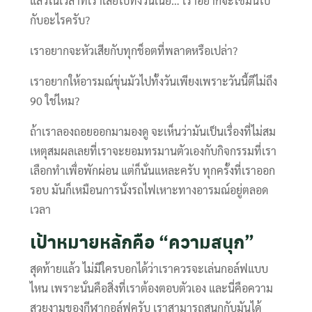
แล้วในเวลาที่เราเสียไปทั้งวันเนี่ย… เราอยากจะใช้มันไป
กับอะไรครับ?
เราอยากจะหัวเสียกับทุกช็อตที่พลาดหรือเปล่า?
เราอยากให้อารมณ์ขุ่นมัวไปทั้งวันเพียงเพราะวันนี้ตีไม่ถึง
90 ใช่ไหม?
ถ้าเราลองถอยออกมามองดู จะเห็นว่ามันเป็นเรื่องที่ไม่สม
เหตุสมผลเลยที่เราจะยอมทรมานตัวเองกับกิจกรรมที่เรา
เลือกทำเพื่อพักผ่อน แต่ก็นั่นแหละครับ ทุกครั้งที่เราออก
รอบ มันก็เหมือนการนั่งรถไฟเหาะทางอารมณ์อยู่ตลอด
เวลา
เป้าหมายหลักคือ “ความสนุก”
สุดท้ายแล้ว ไม่มีใครบอกได้ว่าเราควรจะเล่นกอล์ฟแบบ
ไหน เพราะนั่นคือสิ่งที่เราต้องตอบตัวเอง และนี่คือความ
สวยงามของกีฬากอล์ฟครับ เราสามารถสนุกกับมันได้