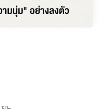
ออกมา…