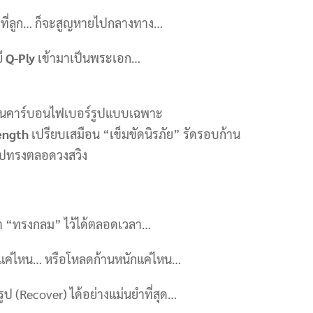
ไปที่ลูก… ก็จะสูญหายไปกลางทาง…
ยี
Q-Ply
เข้ามาเป็นพระเอก…
ั้นคาร์บอนไฟเบอร์รูปแบบเฉพาะ
ength
เปรียบเสมือน “เข็มขัดนิรภัย” รัดรอบก้าน
รูปทรงตลอดวงสวิง
ษา “ทรงกลม” ไว้ได้ตลอดเวลา…
็วแค่ไหน… หรือโหลดก้านหนักแค่ไหน…
ูป (Recover) ได้อย่างแม่นยำที่สุด…