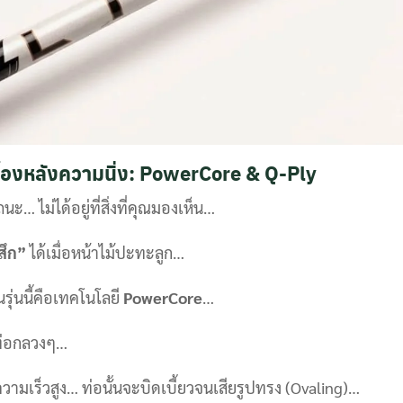
ื้องหลังความนิ่ง: PowerCore & Q-Ply
 ไม่ได้อยู่ที่สิ่งที่คุณมองเห็น…
้สึก”
ได้เมื่อหน้าไม้ปะทะลูก…
รุ่นนี้คือเทคโนโลยี
PowerCore
…
ท่อกลวงๆ…
ยความเร็วสูง… ท่อนั้นจะบิดเบี้ยวจนเสียรูปทรง (Ovaling)…