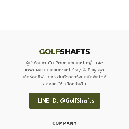
was:
is:
฿12,000.00.
฿3,500.00.
GOLF
SHAFTS
ผู้นำด้านก้านโม Premium และไม้ญี่ปุ่นคัด
เกรด ผสานประสบการณ์ Stay & Play สุด
เอ็กซ์คลูซีฟ... ยกระดับทั้งวงสวิงและไลฟ์สไตล์
ของคุณให้เหนือกว่าเดิม
LINE ID: @GolfShafts
COMPANY