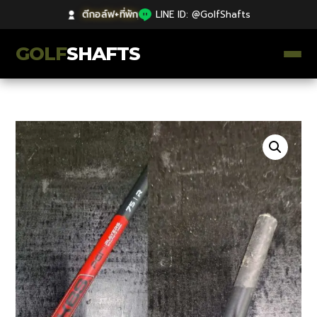
ตีกอล์ฟ+ที่พัก
|
LINE ID: @GolfShafts
GOLF
SHAFTS
ตีกอล์ฟ+ที่พัก
คลังความรู้
Catalog
ก้านโม Premium
ไม้กอล์ฟมือสอง Japan
Grips