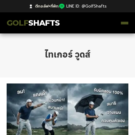
ตีกอล์ฟ+ที่พัก
|
LINE ID: @GolfShafts
GOLF
SHAFTS
ตีกอล์ฟ+ที่พัก
ไทเกอร์ วูดส์
คลังความรู้
Catalog
ก้านโม Premium
ไม้กอล์ฟมือสอง Japan
Grips