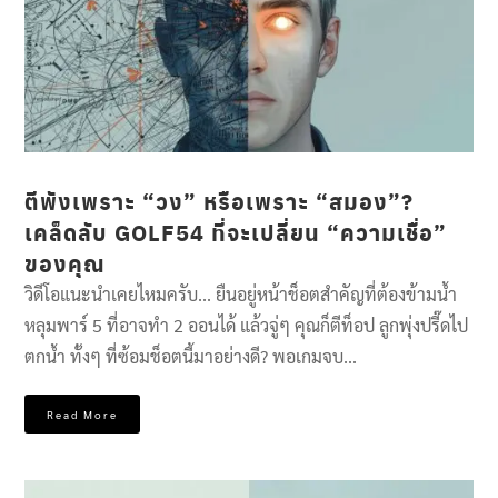
ตีพังเพราะ “วง” หรือเพราะ “สมอง”?
เคล็ดลับ GOLF54 ที่จะเปลี่ยน “ความเชื่อ”
ของคุณ
วิดีโอแนะนำเคยไหมครับ... ยืนอยู่หน้าช็อตสำคัญที่ต้องข้ามน้ำ
หลุมพาร์ 5 ที่อาจทำ 2 ออนได้ แล้วจู่ๆ คุณก็ตีท็อป ลูกพุ่งปรี๊ดไป
ตกน้ำ ทั้งๆ ที่ซ้อมช็อตนี้มาอย่างดี? พอเกมจบ...
Read More