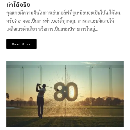
ทำได้จริง
คุณเคยมีความฝันในการเล่นกอล์ฟที่ดูเหมือนจะเป็นไปไม่ได้ไหม
ครับ? อาจจะเป็นการทำเบอร์ดี้ทุกหลุม การลดแฮนดิแคปให้
เหลือเลขตัวเดียว หรือการเป็นแชมป์รายการใหญ่...
Read More