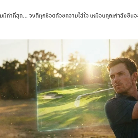
อมมีค่าที่สุด… จงตีทุกช็อตด้วยความใส่ใจ เหมือนคุณกำลังยืนอย