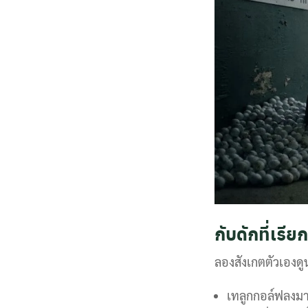
กับดักที่เรี
ลองสังเกตตัวเองดู
เทลูกกอล์ฟลงมา