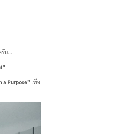
ดครับ…
ก!”
h a Purpose”
เพื่อ