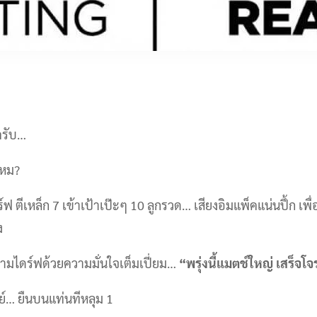
ครับ…
ไหม?
ฟ ตีเหล็ก 7 เข้าเป้าเป๊ะๆ 10 ลูกรวด… เสียงอิมแพ็คแน่นปึ้ก เพื่
ง
มไดร์ฟด้วยความมั่นใจเต็มเปี่ยม…
“พรุ่งนี้แมตช์ใหญ่ เสร็จโจ
ย์… ยืนบนแท่นทีหลุม 1