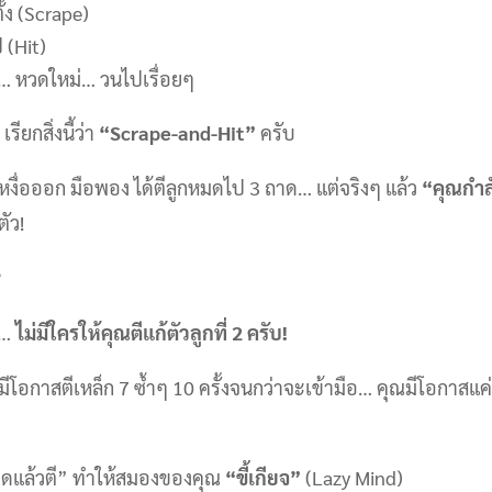
ั้ง (Scrape)
 (Hit)
ม่… หวดใหม่… วนไปเรื่อยๆ
ียกสิ่งนี้ว่า
“Scrape-and-Hit”
ครับ
่เหงื่อออก มือพอง ได้ตีลูกหมดไป 3 ถาด… แต่จริงๆ แล้ว
“คุณกำลั
ตัว!
?
ง…
ไม่มีใครให้คุณตีแก้ตัวลูกที่ 2 ครับ!
ีโอกาสตีเหล็ก 7 ซ้ำๆ 10 ครั้งจนกว่าจะเข้ามือ… คุณมีโอกาสแค่คร
ดแล้วตี” ทำให้สมองของคุณ
“ขี้เกียจ”
(Lazy Mind)