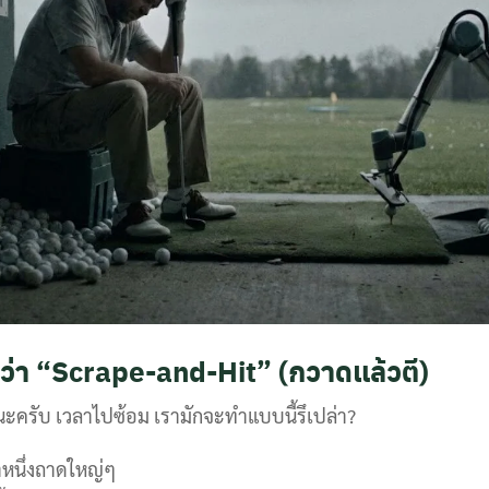
ยกว่า “Scrape-and-Hit” (กวาดแล้วตี)
นะครับ เวลาไปซ้อม เรามักจะทำแบบนี้รึเปล่า?
หนึ่งถาดใหญ่ๆ