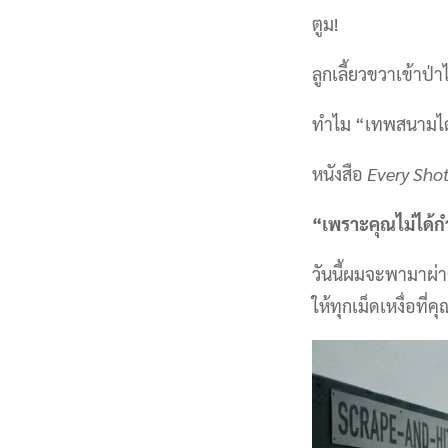
ตูม!
ลูกเลี้ยวขวาเข้าป
ทำไม “เทพสนามไดร
หนังสือ
Every Sho
“เพราะคุณไม่ได้ก
วันนี้ผมจะพามาผ่า
ให้ทุกเม็ดเหงื่อที่