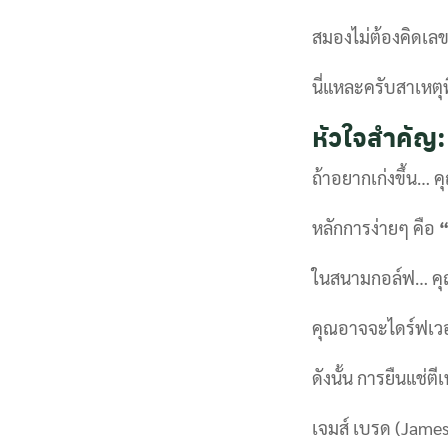
สมองไม่ต้องคิดเลข 
นี่แหละครับสาเหตุ
หัวใจสำคัญ
ถ้าอยากเก่งขึ้น… 
หลักการง่ายๆ คือ
“
ในสนามกอล์ฟ… คุณแ
คุณอาจจะไดร์ฟเวอร์
ดังนั้น การยืนแช่ตีเ
เจมส์ เบรด (James