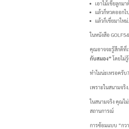
เอาไม้เขี่ยลูกมาต
แล้วก็หวดออกไป
แล้วก็เขี่ยมาให
ในหนังสือ GOLF54 เร
คุณอาจจะรู้สึกดีที
กับสมอง”
โดยไม่รู้
ทำไมน่ะเหรอครับ
เพราะในสนามจริ
ในสนามจริง คุณไม่ม
สถานการณ์
การซ้อมแบบ “กวา