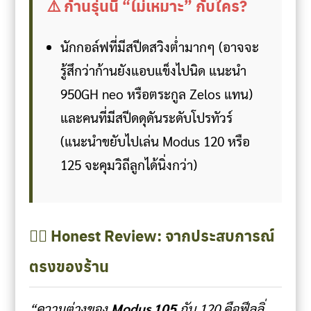
⚠️ ก้านรุ่นนี้ “ไม่เหมาะ” กับใคร?
นักกอล์ฟที่มีสปีดสวิงต่ำมากๆ (อาจจะ
รู้สึกว่าก้านยังแอบแข็งไปนิด แนะนำ
950GH neo หรือตระกูล Zelos แทน)
และคนที่มีสปีดดุดันระดับโปรทัวร์
(แนะนำขยับไปเล่น Modus 120 หรือ
125 จะคุมวิถีลูกได้นิ่งกว่า)
🏌️‍♂️ Honest Review: จากประสบการณ์
ตรงของร้าน
“ความต่างของ
Modus 105
กับ 120 คือฟีลลิ่