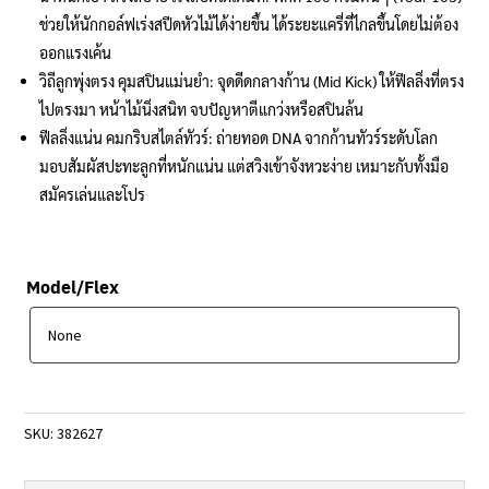
ช่วยให้นักกอล์ฟเร่งสปีดหัวไม้ได้ง่ายขึ้น ได้ระยะแครี่ที่ไกลขึ้นโดยไม่ต้อง
ออกแรงเค้น
วิถีลูกพุ่งตรง คุมสปินแม่นยำ: จุดดีดกลางก้าน (Mid Kick) ให้ฟีลลิ่งที่ตรง
ไปตรงมา หน้าไม้นิ่งสนิท จบปัญหาตีแกว่งหรือสปินล้น
ฟีลลิ่งแน่น คมกริบสไตล์ทัวร์: ถ่ายทอด DNA จากก้านทัวร์ระดับโลก
มอบสัมผัสปะทะลูกที่หนักแน่น แต่สวิงเข้าจังหวะง่าย เหมาะกับทั้งมือ
สมัครเล่นและโปร
Model/Flex
SKU:
382627