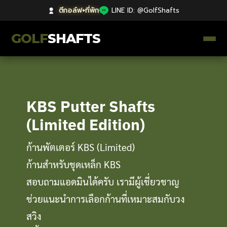
ตีกอล์ฟ+ที่พัก
|
LINE ID: @GolfShafts
GOLF
SHAFTS
ตีกอล์ฟ+ที่พัก
คลังความรู้
KBS Putter Shafts
(Limited Edition)
Catalog
ก้านพัตเตอร์ KBS (Limited)
ก้านโม Premium
ก้านสำหรับชุดเหล็ก KBS
ไม้กอล์ฟมือสอง Japan
สอบถามแอดมินได้ครับ เรามีผู้เชี่ยวชาญ
ช่วยแนะนำการเลือกก้านที่เหมาะสมกับวง
Grips
สวิง