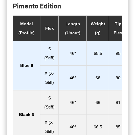
Pimento Edition
Model
Length
Weight
Tip
B
Flex
(Profile)
(Uncut)
(g)
Flex
F
S
46″
65.5
95
(Stiff)
Blue 6
X (X-
46″
66
90
Stiff)
S
46″
66
91
(Stiff)
Black 6
X (X-
46″
66.5
85
Stiff)