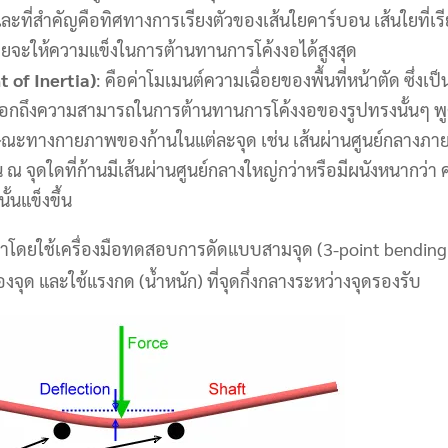
และที่สำคัญคือทิศทางการเรียงตัวของเส้นใยคาร์บอน เส้นใยที่เ
จะให้ความแข็งในการต้านทานการโค้งงอได้สูงสุด
 of Inertia)
: คือค่าโมเมนต์ความเฉื่อยของพื้นที่หน้าตัด ซึ่งเ
บอกถึงความสามารถในการต้านทานการโค้งงอของรูปทรงนั้นๆ พูด
ักษณะทางกายภาพของก้านในแต่ละจุด เช่น เส้นผ่านศูนย์กลาง
 จุดใดที่ก้านมีเส้นผ่านศูนย์กลางใหญ่กว่าหรือมีผนังหนากว่า ค่า
ั้นแข็งขึ้น
 ทำโดยใช้เครื่องมือทดสอบการดัดแบบสามจุด (3-point bending tes
สองจุด และใช้แรงกด (น้ำหนัก) ที่จุดกึ่งกลางระหว่างจุดรองรับ