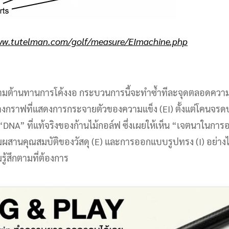
ww.tutelman.com/golf/measure/EImachine.php
วามต้านทานการโค้งงอ กระบวนการนี้จะทำซ้ำทีละจุดตลอดความ
อสร้างกราฟที่แสดงการกระจายตัวของความแข็ง (EI) ตั้งแต่โคนจรด
 “DNA” ที่แท้จริงของก้านไม้กอล์ฟ ซึ่งเผยให้เห็น “เจตนาในกา
สานคุณสมบัติของวัสดุ (E) และการออกแบบรูปทรง (I) อย่างไรเ
ู้สึกตามที่ต้องการ