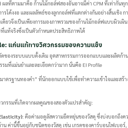
ผลที่ตามมาคือ ก้านไม้กอล์ฟสองอันอาจมีค่า CPM ที่เท่ากันทุ
์การโค้งงอ และผลลัพธ์ของลูกกอล์ฟที่แตกต่างกันอย่างสิ้นเชิง ก
างเดียวจึงเป็นเพียงการมองภาพรวมของก้านไม้กอล์ฟแบบผิวเผิ
ี่แท้จริงซึ่งเป็นตัวกำหนดประสิทธิภาพได้
file: แก่นแท้ทางวิศวกรรมของความแข็ง
จำกัดของระบบแบบดั้งเดิม อุตสาหกรรมการออกแบบและผลิตก้านไ
รรมที่แม่นยำและละเอียดกว่ามาก นั่นคือ EI Profile
็น “มาตรฐานทองคำ” ที่นักออกแบบใช้เพื่อทำความเข้าใจและสร
ิศวกรรมที่เกิดจากผลคูณของสองตัวแปรสำคัญ:
lasticity)
: คือค่ามอดูลัสความยืดหยุ่นของวัสดุ ซึ่งบ่งบอกถึงค
ก้าน ค่านี้ขึ้นอยู่กับชนิดของวัสดุ เช่น เกรดของคาร์บอนไฟเบอร์,