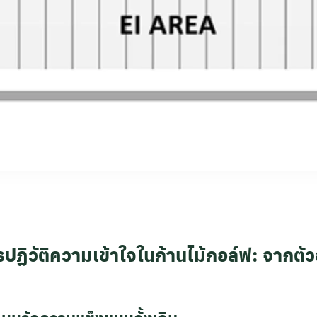
ารปฏิวัติความเข้าใจในก้านไม้กอล์ฟ: จากตัวอ