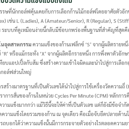
บบวัดความแข็งแบบดั้งเดิม
รษที่นักกอล์ฟคุ้นเคยกับการเลือกก้านไม้กอล์ฟโดยอาศัยตัว
lex) เช่น L (Ladies), A (Amateur/Senior), R (Regular), S (Stif
ม ระบบที่ดูเหมือนง่ายนี้กลับมีข้อบกพร่องพื้นฐานที่สำคัญที่สุดคื
ในอุตสาหกรรม
ความแข็งของก้านเฟล็กซ์ ‘S’ จากผู้ผลิตรายหนึ
 ‘R’ หรือแม้กระทั่ง ‘X’ จากผู้ผลิตอีกรายหนึ่ง การพึ่งพาตัวอักษร
ียบแอปเปิ้ลกับส้ม ซึ่งสร้างความเข้าใจผิดและนำไปสู่การเลือกอ
กกอล์ฟส่วนใหญ่
้างมาตรฐานที่เป็นตัวเลขได้นำไปสู่การใช้เครื่องวัดความถี่ 
ัตราการสั่นของก้านในหน่วย Cycles Per Minute (CPM) หลักการคือ 
วามแข็งมากกว่า แม้วิธีนี้จะให้ค่าที่เป็นตัวเลข แต่ก็ยังมีข้อจำก
ัดความแข็งโดยรวมของก้าน ณ จุดเดียว คือเมื่อจับยึดปลายด้าน
่สามารถบอกได้ว่าความแข็งนั้นมีการกระจายตัวอย่างไรตลอดความยา