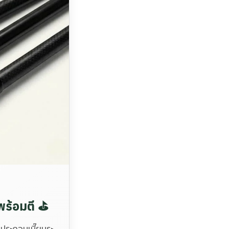
พร้อมตี ⛳