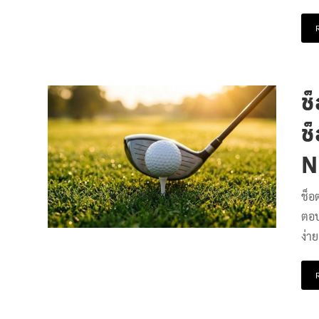
ช
ช
N
ช็อ
ตอบ
ง่า