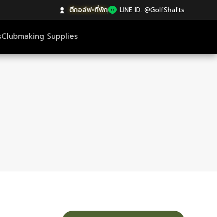
ตีกอล์ฟ+ที่พัก
|
LINE ID: @GolfShafts
s
Clubmaking Supplies