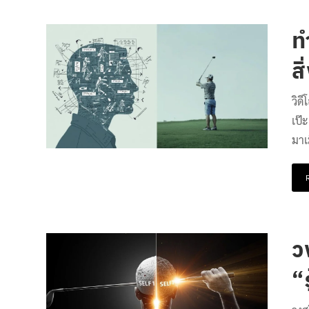
ท
สิ
วิด
เป๊
มาเ
ว
“