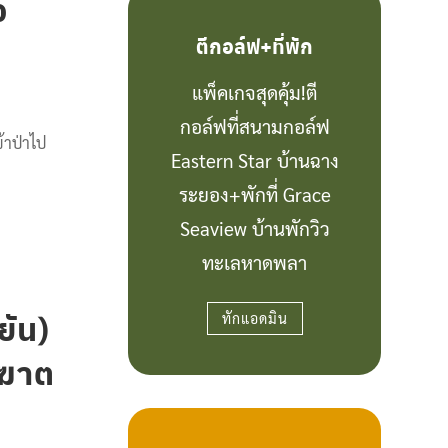
ว
ตีกอล์ฟ+ที่พัก
แพ็คเกจสุดคุ้ม!ตี
กอล์ฟที่สนามกอล์ฟ
ข้าป่าไป
Eastern Star บ้านฉาง
ระยอง+พักที่ Grace
Seaview บ้านพักวิว
ทะเลหาดพลา
ยัน)
ทักแอดมิน
ฌฆาต