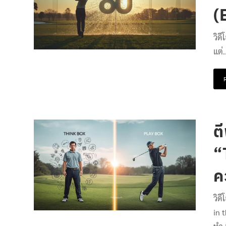
(
วิด
แต่
ต
“
ค
วิด
in 