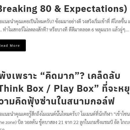
Breaking 80 & Expectations)
ีโอแนะนำคุณเคยเป็นไหมครับ? ซ้อมมาอย่างดี วงสวิงเริ่มเข้าที่ ตีไกลขึ้น แ
... ทำไมสกอร์ไม่ลดลงสักที? หรือบางที ตีดีมาตลอด 6 หลุมแรก แล้วจู่ๆ...
Read More
ีพังเพราะ “คิดมาก”? เคล็ดลับ
Think Box / Play Box” ที่จะหย
วามคิดฟุ้งซ่านในสนามกอล์ฟ
ีโอแนะนำคุณเคยรู้สึกถึงโมเมนต์นั้นไหมครับ? โมเมนต์ที่นักกีฬา "เข้าโซ
the zone) บิล วอลตัน ชู้ตบาสลง 21 จาก 22 ลูกในเกมชิงแชมป์ อัล ไกเบอ