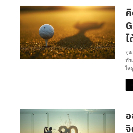
ค
G
ไ
คุณ
ทำเ
ใหญ่
อ
จ