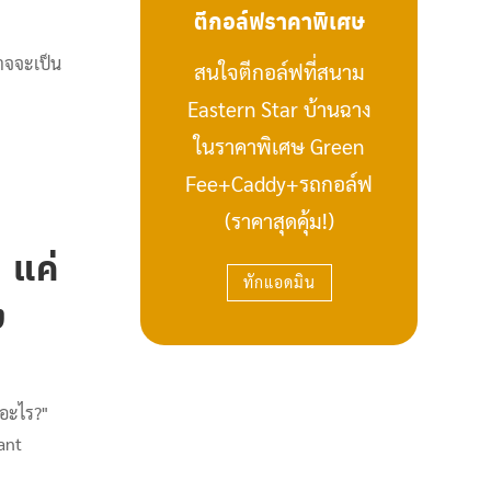
ตีกอล์ฟราคาพิเศษ
 อาจจะเป็น
สนใจตีกอล์ฟที่สนาม
Eastern Star บ้านฉาง
ในราคาพิเศษ Green
Fee+Caddy+รถกอล์ฟ
(ราคาสุดคุ้ม!)
 แค่
ทักแอดมิน
ง
ออะไร?"
ant