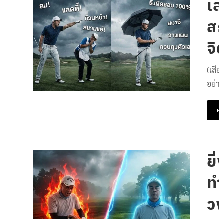
เ
ส
จ
(เสี
อย่
ย
ท
ว