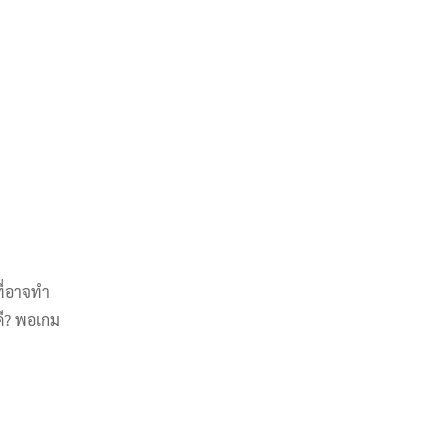
ที่อาจทำ
งดี? พอเกม