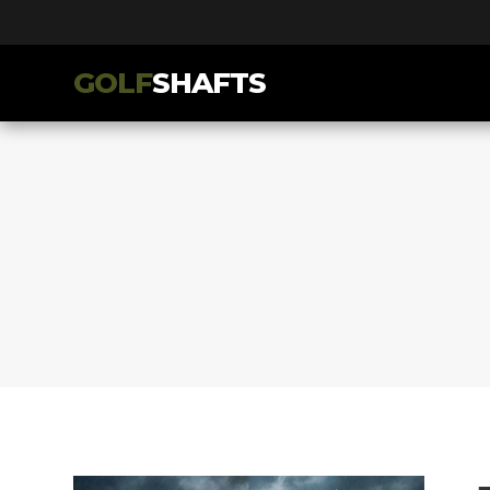
GOLF
SHAFTS