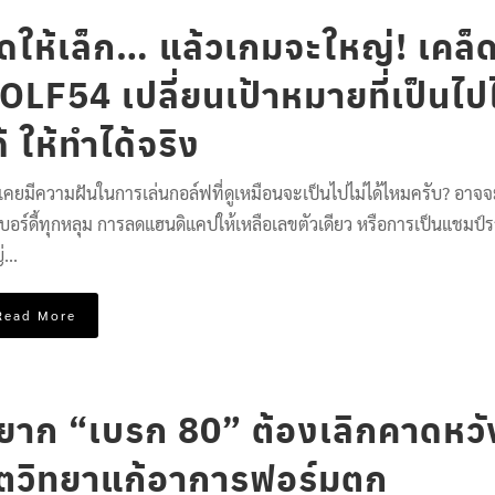
ิดให้เล็ก… แล้วเกมจะใหญ่! เคล็
OLF54 เปลี่ยนเป้าหมายที่เป็นไปไ
ด้ ให้ทำได้จริง
เคยมีความฝันในการเล่นกอล์ฟที่ดูเหมือนจะเป็นไปไม่ได้ไหมครับ? อาจ
บอร์ดี้ทุกหลุม การลดแฮนดิแคปให้เหลือเลขตัวเดียว หรือการเป็นแชมป์
...
Read More
ยาก “เบรก 80” ต้องเลิกคาดหวั
ิตวิทยาแก้อาการฟอร์มตก