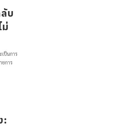
ดลับ
ม่
จะเป็นการ
รายการ
ง: