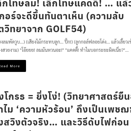
ลิกโทษลม! เลิกโทษแคดดี้! … แล้
Clubmaking Supplies
กอร์จะดีขึ้นทันตาเห็น (ความลับ
ิตวิทยาจาก GOLF54)
ยงลมพัดวูบ...) (เสียงไม้กระทบลูก... ปึ้ก!) (ลูกกอล์ฟลอยโด่ง... แล้วเลี้ยวเ
างสวยงาม) "โอ๊ยยย! ลมมันหวนอะ!" "แคดดี้! ทำไมบอกระยะผิดเนี่ย?"...
Read More
ิ่งโกรธ = ยิ่งโง่! (วิทยาศาสตร์ยืน
ำไม ‘ความหัวร้อน’ ถึงเป็นเพช
งสวิงตัวจริง… และวิธีดับไฟก่อน