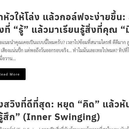
ำหัวให้โล่ง แล้วกอล์ฟจะง่ายขึ้น: 
่งที่ “รู้” แล้วมาเรียนรู้สิ่งที่คุณ “
ีโอแนะนำคุณเคยเป็นแบบนี้ไหมครับ? เวลาไปซ้อมที่สนามไดรฟ์ ตีดีมาก ล
ะ เสียงแน่นปั้ก แต่พอถึงวันออกรอบจริง... ทำไมมันเละเทะไปหมด? ทิปท
มื่อวาน...
Read More
งสวิงที่ดีที่สุด: หยุด “คิด” แล้วห
รู้สึก” (Inner Swinging)