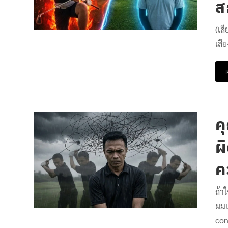
ส
(เส
เสี
ค
ผ
ค
ถ้า
ผมเ
con