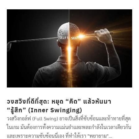
วงสวิงที่ดีที่สุด: หยุด “คิด” แล้วหันมา
“รู้สึก” (Inner Swinging)
วงสวิงกอล์ฟ (Full Swing) อาจเป็นสิ่งที่ซับซ้อนและท้าทายที่สุด
ในเกม มันต้องการทั้งความแม่นยำและพละกำลังในเวลาเดียวกัน
และเพราะความซับซ้อนนี่เอง ที่ทำให้เรา "พยายาม"...