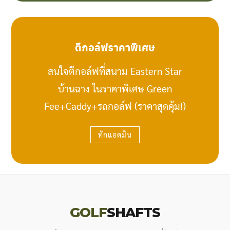
ตีกอล์ฟราคาพิเศษ
สนใจตีกอล์ฟที่สนาม Eastern Star
บ้านฉาง ในราคาพิเศษ Green
Fee+Caddy+รถกอล์ฟ (ราคาสุดคุ้ม!)
ทักแอดมิน
GOLF
SHAFTS