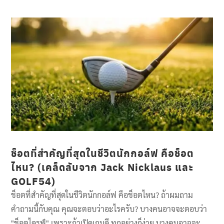
ช็อตที่สำคัญที่สุดในชีวิตนักกอล์ฟ คือช็อต
ไหน? (เคล็ดลับจาก Jack Nicklaus และ
GOLF54)
ช็อตที่สำคัญที่สุดในชีวิตนักกอล์ฟ คือช็อตไหน? ถ้าผมถาม
คำถามนี้กับคุณ คุณจะตอบว่าอะไรครับ? บางคนอาจจะตอบว่า
"ช็อตไดรฟ์" เพราะถ้าเปิดเกมดี ทุกอย่างก็ง่าย บางคนอาจจะ