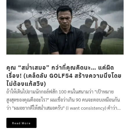
คุณ “สม่ำเสมอ” กว่าที่คุณคิดนะ… แค่ผิด
เรื่อง! (เคล็ดลับ GOLF54 สร้างความนิ่งโดย
ไม่ต้องแก้สวิง)
ถ้าให้เดินไปถามนักกอล์ฟสัก 100 คนในสนามว่า "เป้าหมาย
สูงสุดของคุณคืออะไร?" ผมเชื่อว่าเกิน 90 คนจะตอบเหมือนกัน
ว่า "ผมอยากตีให้สม่ำเสมอครับ" (I want consistency) คำว่า...
Read More