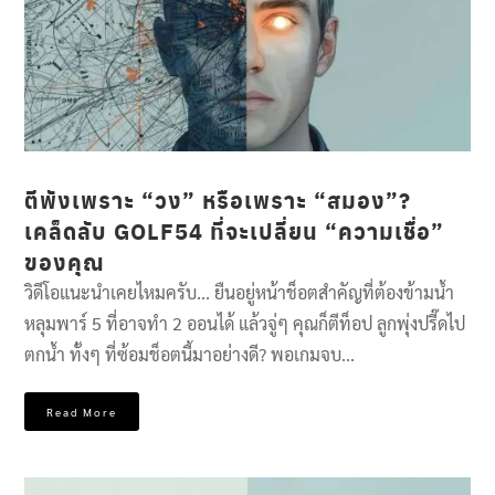
ตีพังเพราะ “วง” หรือเพราะ “สมอง”?
เคล็ดลับ GOLF54 ที่จะเปลี่ยน “ความเชื่อ”
ของคุณ
วิดีโอแนะนำเคยไหมครับ... ยืนอยู่หน้าช็อตสำคัญที่ต้องข้ามน้ำ
หลุมพาร์ 5 ที่อาจทำ 2 ออนได้ แล้วจู่ๆ คุณก็ตีท็อป ลูกพุ่งปรี๊ดไป
ตกน้ำ ทั้งๆ ที่ซ้อมช็อตนี้มาอย่างดี? พอเกมจบ...
Read More