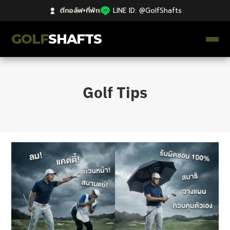
ตีกอล์ฟ+ที่พัก
|
LINE ID: @GolfShafts
GOLF
SHAFTS
ตีกอล์ฟ+ที่พัก
Golf Tips
คลังความรู้
Catalog
ก้านโม Premium
ไม้กอล์ฟมือสอง Japan
Grips