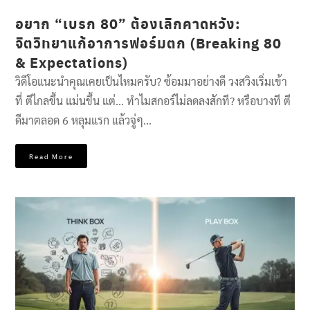
อยาก “เบรก 80” ต้องเลิกคาดหวัง:
จิตวิทยาแก้อาการฟอร์มตก (Breaking 80
& Expectations)
วิดีโอแนะนำคุณเคยเป็นไหมครับ? ซ้อมมาอย่างดี วงสวิงเริ่มเข้า
ที่ ตีไกลขึ้น แม่นขึ้น แต่... ทำไมสกอร์ไม่ลดลงสักที? หรือบางที ตี
ดีมาตลอด 6 หลุมแรก แล้วจู่ๆ...
Read More