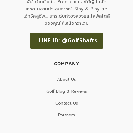
ผู้นำด้านก้านโม Premium และไม้ญี่ปุ่นคัด
เกรด ผสานประสบการณ์ Stay & Play สุด
เอ็กซ์คลูซีฟ... ยกระดับทั้งวงสวิงและไลฟ์สไตล์
ของคุณให้เหนือกว่าเดิม
LINE ID: @GolfShafts
COMPANY
About Us
Golf Blog & Reviews
Contact Us
Partners