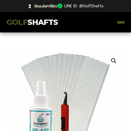
ตีกอล์ฟ+ที่พัก
|
LINE ID: @GolfShafts
GOLF
SHAFTS
ตีกอล์ฟ+ที่พัก
คลังความรู้
Catalog
ก้านโม Premium
ไม้กอล์ฟมือสอง Japan
Grips