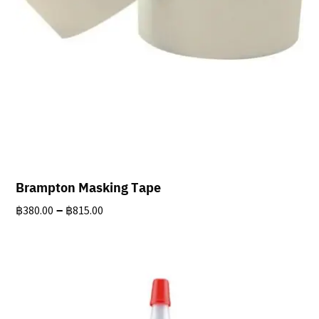
Brampton Masking Tape
Price
–
฿
380.00
฿
815.00
range:
฿380.00
through
฿815.00