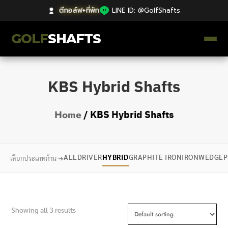
ตีกอล์ฟ+ที่พัก
|
LINE ID: @GolfShafts
GOLF
SHAFTS
ตีกอล์ฟ+ที่พัก
KBS Hybrid Shafts
คลังความรู้
/ KBS Hybrid Shafts
Home
Catalog
ก้านโม Premium
ALL
DRIVER
HYBRID
GRAPHITE IRON
IRON
WEDGE
P
เลือกประเภทก้าน ➜
ไม้กอล์ฟมือสอง Japan
Grips
Showing all 3 results